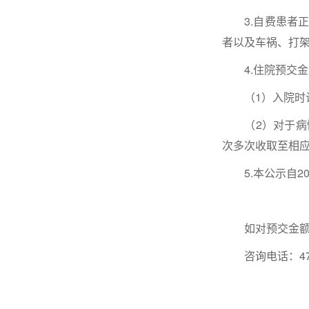
3.自费患者正
者以及车祸、打
4.住院预交金
（1）入院时诊
（2）对于病情
次多次收取至相
5.本公示自20
如对预交金额度
咨询电话：4770