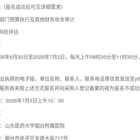
报名成功后可见详细需求）
度部门预算执行及其他财务收支审计
风险评估
求
年6月30日至2026年7月2日，每天上午08时30分至11时30分
执照的电子版、单位名称、联系人、联系电话等信息发送至ytfys
080 ；服务商未按上述方式报名并向采购人登记备案的视为报名不成
026年7月3日上午10：00
式
：山东医药大学烟台附属医院
烟台市牟平区金埠大街717号