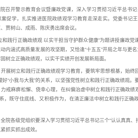
院召开警示教育会议暨廉政党课，深入学习贯彻习近平总书记
以案促学，扎实推进医院政绩观学习教育走深走实。党委书记王
红、贾树山、成雨、陈庆勇出席会议。
和践行正确政绩观 以实干担当守护群众健康”为题讲授廉政党
动内涵式高质量发展的攻坚期，又恰逢“十五五”开局之年与更名
牢固树立正确政绩观，以实干实绩开创发展新局面。
展树立和践行正确政绩观学习教育，要筑牢思想根基，始终回答
理好“小我与大我”的关系，以坚强党性树立和践行正确政绩观
力戒麻痹松懈、侥幸心理，在纠偏治虚中树立和践行正确政绩观。要
证关系，既守住底线、又积极作为，在清正廉洁中树立和践行正确
院各级党组织要深入学习贯彻习近平总书记三个“认认真真、扎扎
抓紧抓实抓出成效。