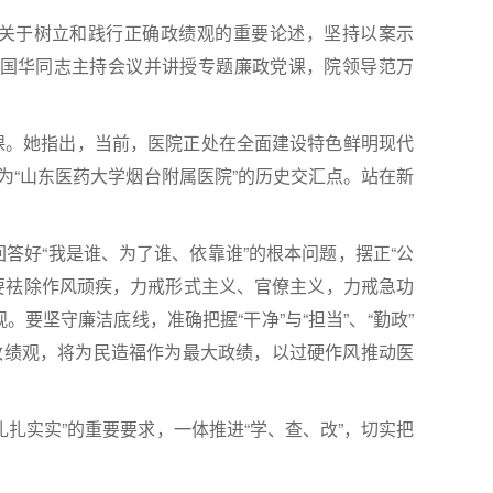
关于树立和践行正确政绩观的重要论述，坚持以案示
国华同志主持会议并讲授专题廉政党课，院领导范万
课。她指出，当前，医院正处在全面建设特色鲜明现代
为“山东医药大学烟台附属医院”的历史交汇点。站在新
好“我是谁、为了谁、依靠谁”的根本问题，摆正“公
。要祛除作风顽疾，力戒形式主义、官僚主义，力戒急功
坚守廉洁底线，准确把握“干净”与“担当”、“勤政”
政绩观，将为民造福作为最大政绩，以过硬作风推动医
实实”的重要要求，一体推进“学、查、改”，切实把