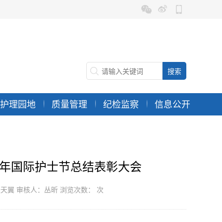
护理园地
质量管理
纪检监察
信息公开
26年国际护士节总结表彰大会
：张天翼 审核人：丛昕 浏览次数：
次