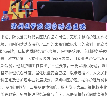
记、院长范万峰代表医院向坚守岗位、无私奉献的护理工作者
祝贺，同时向默默支持护理工作的家属们致以衷心的感谢。他高
’护”服务品牌，厚植优质服务文化底蕴，在中医护理、专科服务等领
赛、教学科研、人文建设等方面硕果累累，用专业与温情生动诠释
展新趋势，他对护理工作提出了三点要求，一要以初心铸魂，筑牢
，恪守护理核心制度，强化质量安全管控，以精湛技术、人文关
对标国家及省护理事业发展规划，深耕中医护理、老年护理等优
“优”、从“优”到“精”；三要以使命领航，服务发展大局。拥抱数
护险等政策，拓展护理服务深度与广度，从医嘱执行者向健康策
。