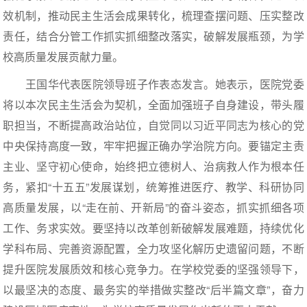
效机制，推动民主生活会成果转化，梳理查摆问题、压实整改
责任，结合分管工作抓实抓细整改落实，破解发展瓶颈，为学
校高质量发展贡献力量。
王国华代表医院领导班子作表态发言。她表示，医院党委
将以本次民主生活会为契机，全面加强班子自身建设，带头履
职担当，不断提高政治站位，自觉同以习近平同志为核心的党
中央保持高度一致，牢牢把握正确办学治院方向。要锚定主责
主业、坚守初心使命，始终把立德树人、治病救人作为根本任
务，紧扣“十五五”发展谋划，统筹推进医疗、教学、科研协同
高质量发展，以“走在前、开新局”的奋斗姿态，抓实抓细各项
工作、务求实效。要坚持以改革创新破解发展难题，持续优化
学科布局、完善资源配置，全力攻坚化解历史遗留问题，不断
提升医院发展质效和核心竞争力。在学校党委的坚强领导下，
以最坚决的态度、最务实的举措做实整改“后半篇文章”，奋力