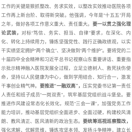
工作的关键是狠抓整改、务求实效，以整改实效推动医院各项
工作再上新台阶、取得新突破。他强调，今年是“十五五”开局
之年，做好各项工作意义重大、责任重大。
要一以贯之强化理
论武装，
对标“笃信、务实、担当、自律”要求，在深化、内
化、转化上持续用力，锤炼坚强党性、践行正确政绩观，以实
干实绩坚定拥护“两个确立”、坚决做到“两个维护”。要将党的二
十届四中全会精神和习近平总书记视察山东重要讲话、重要指
示批示精神融入医院发展全过程，立足立德树人、救死扶伤使
命，坚持以人民健康为中心，做到学用结合、知行合一，激发
干事创业精气神。
要推进“一融双高”，
压实党委书记第一责任
人责任和班子成员“一岗双责”，筑牢基层党组织战斗堡垒。要
推进作风建设常态化长效化，规范“三会一课”，加强党务工作
能力培训，推动基层党组织全面进步、全面过硬，构建校风清
朗、教风清正、医风清新的政治生态。
要统筹巡视巡察整改，
强化求解、优解思维，锤炼攻坚本领、发扬斗争精神，建立长