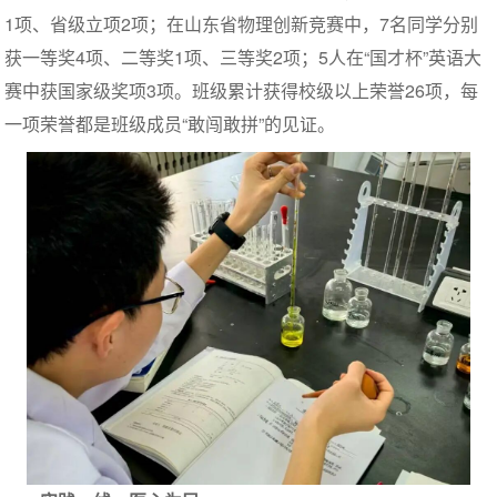
1项、省级立项2项；在山东省物理创新竞赛中，7名同学分别
获一等奖4项、二等奖1项、三等奖2项；5人在“国才杯”英语大
赛中获国家级奖项3项。班级累计获得校级以上荣誉26项，每
一项荣誉都是班级成员“敢闯敢拼”的见证。