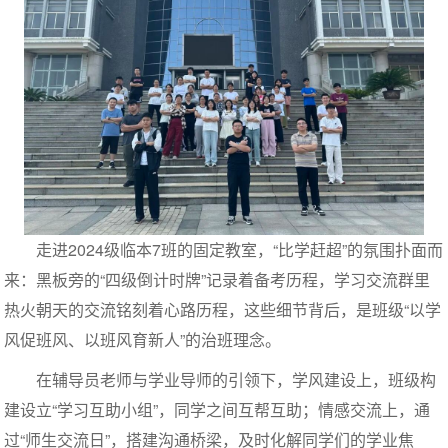
走进2024级临本7班的固定教室，“比学赶超”的氛围扑面而
来：黑板旁的“四级倒计时牌”记录着备考历程，学习交流群里
热火朝天的交流铭刻着心路历程，这些细节背后，是班级“以学
风促班风、以班风育新人”的治班理念。
在辅导员老师与学业导师的引领下，学风建设上，班级构
建设立“学习互助小组”，同学之间互帮互助；情感交流上，通
过“师生交流日”，搭建沟通桥梁，及时化解同学们的学业焦