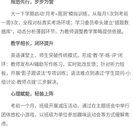
规划先行，步步为营
大一下学期启动“月考+周测”模拟训练，从每月1次到考前
一周3次，全程对标真实考场环境；学习委员牵头建立“错题数
据库”，动态分析薄弱环节，为教师调整教学策略提供依据。
教学相长，闭环提升
英语课堂上，师生突破传统模式，形成“教-学-练-评”闭
环：教师发布AI辅助写作练习，实时批改反馈；针对听力短
板，开展“影子跟读法”专项训练；语法难点则通过“学生提问-小
组讨论-教师点拨”三步解决。
心理赋能，轻装上阵
考前一个月，班级开展减压活动，通过在主题班会中举行
团体放松小游戏，以班级为单位参加趣味运动会等方式缓解焦
虑。